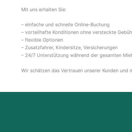
Mit uns erhalten Sie:
– einfache und schnelle Online-Buchung
– vorteilhafte Konditionen ohne versteckte Gebü
– flexible Optionen
– Zusatzfahrer, Kindersitze, Versicherungen
– 24/7 Unterstützung während der gesamten Mie
Wir schätzen das Vertrauen unserer Kunden und mö