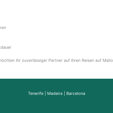
hren
tdauer
chten Ihr zuverlässiger Partner auf Ihren Reisen auf Mallo
Tenerife
|
Madeira
|
Barcelona